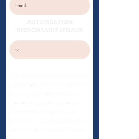
AUTORISATION
RESPONSABLE LEGAUX
Autorisons pour notre enfant, les
responsables du Cercle d’Escrime
Lovérien (dirigeants et maître
d'arme) en cas de maladie ou
d'accident à faire appel à un
médecin ou faire hospitaliser mon
enfant si cela s'avère nécessaire.