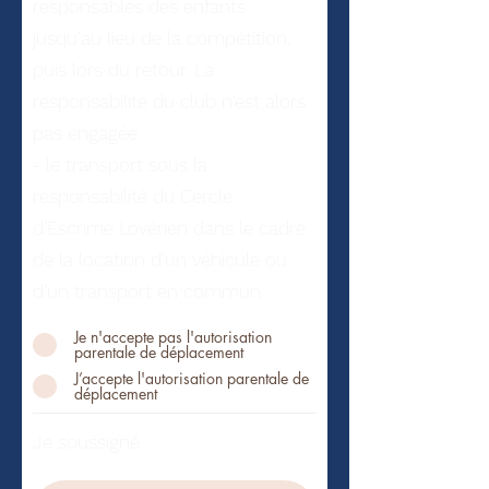
responsables des enfants
jusqu'au lieu de la compétition,
puis lors du retour. La
responsabilité du club n'est alors
pas engagée.
- le transport sous la
responsabilité du Cercle
d’Escrime Lovérien dans le cadre
de la location d'un véhicule ou
d’un transport en commun
Je n'accepte pas l'autorisation
parentale de déplacement
J’accepte l'autorisation parentale de
déplacement
Je soussigné