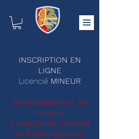
INSCRIPTION EN
LIGNE
Licencié
MINEUR
Renouvellement de
licence
"Location du matériel
sauf baby escrime"