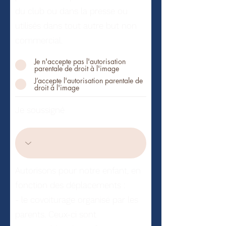
du club ou dans la presse ou
utilisés dans tout autre but non
commercial.
Je n'accepte pas l'autorisation
parentale de droit à l'image
J’accepte l'autorisation parentale de
droit à l'image
Je soussigné
Autorisons pour notre enfant, en
fonction des déplacements :
- le covoiturage organisé par les
parents. Ceux-ci sont