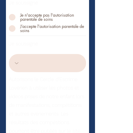
Je soussigné
Je n'accepte pas l'autorisation
parentale de soins
J’accepte l'autorisation parentale de
soins
Je soussigné
Autorisons le Cercle d’Escrime
Lovérien à utiliser les photos et
vidéos prises de notre enfant lors
de manifestations, compétitions
et autres événements. Les
résultats des compétitions
pourront être publiés sur le site